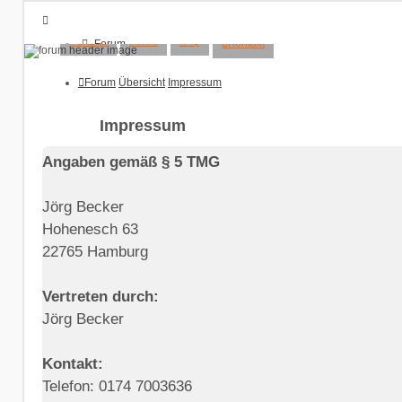
#GitLab
#WIKI
FAQ
Kontakt
Forum
Übersicht
FAQ
Forum
Übersicht
Impressum
Kontakt
Anmelden
Impressum
Registrieren
Angaben gemäß § 5 TMG
Jörg Becker
Hohenesch 63
22765 Hamburg
Vertreten durch:
Jörg Becker
Kontakt:
Telefon: 0174 7003636