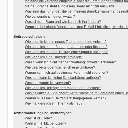
Ich habe die Zeitzone eingestellt, aber die Forenuhr geht immer no
Meine Sprache steht auf diesem Board nicht zur Auswahl!
Was sind das für Bilder, die bei meinem Benutzernamen angezeig
Wie verwende ich einen Avatar?
Was ist mein Rang und wie kann ich ihn ändern?
Wenn ich bei einem Benutzer auf den E-Mail-Link klicke, werde ic
Beiträge schreiben
Wie erstelle ich ein neues Thema oder eine Antwort?
Wie kann ich einen Beitrag bearbeiten oder löschen?
Wie kann ich meinem Beitrag eine Signatur anfügen?
Wie kann ich eine Umfrage erstellen?
Wieso kann ich nicht mehr Antwortmöglichkeiten erstellen?
Wie bearbeite oder lösche ich eine Umfrage?
Warum kann ich auf bestimmte Foren nicht zugreifen?
Weshalb kann ich keine Dateianhänge anfügen?
Weshalb wurde ich verwarnt?
Wie kann ich Beiträge den Moderatoren melden?
Was bewirkt die „Speichern“-Schaltfläche beim Schreiben eines B
Warum muss mein Beitrag erst freigegeben werden?
Wie markiere ich ein Thema als neu?
Textformatierung und Thementypen
Was ist BBCode?
Kann ich HTML benutzen?