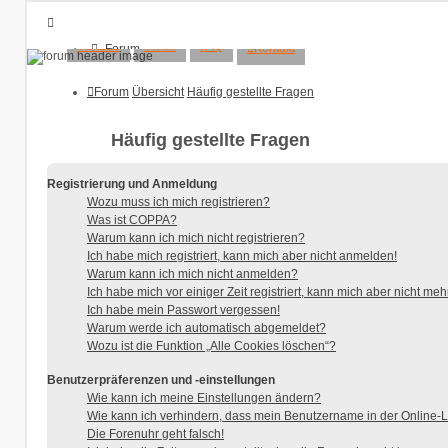
#GitLab
#WIKI
FAQ
Kontakt
Forum
Übersicht
FAQ
Forum
Übersicht
Häufig gestellte Fragen
Kontakt
Anmelden
Häufig gestellte Fragen
Registrieren
Registrierung und Anmeldung
Wozu muss ich mich registrieren?
Was ist COPPA?
Warum kann ich mich nicht registrieren?
Ich habe mich registriert, kann mich aber nicht anmelden!
Warum kann ich mich nicht anmelden?
Ich habe mich vor einiger Zeit registriert, kann mich aber nicht m
Ich habe mein Passwort vergessen!
Warum werde ich automatisch abgemeldet?
Wozu ist die Funktion „Alle Cookies löschen“?
Benutzerpräferenzen und -einstellungen
Wie kann ich meine Einstellungen ändern?
Wie kann ich verhindern, dass mein Benutzername in der Online-L
Die Forenuhr geht falsch!