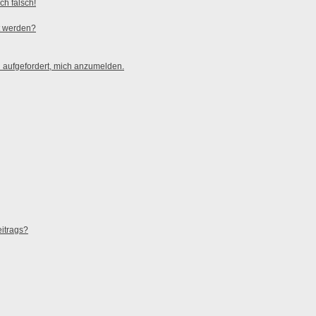
ch falsch!
t werden?
h aufgefordert, mich anzumelden.
eitrags?