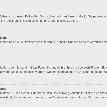
eitzone. In diesem Fall sollten Sie im „Persönlichen Bereich“ die für Sie passende Z
 registriert sind, ist dies ein guter Grund, dies jetzt zu tun.
lsch!
t haben und die Zeit trotzdem noch falsch ist, geht die Uhr des Servers vermutlich 
talliert oder niemand hat das Forum bislang in Ihre Sprache übersetzt. Fragen Sie 
freuen, wenn Sie es übersetzen würden. Weitere Informationen dazu können auf der W
rden?
stehen. Eines dieser Bilder ist meist mit Ihrem Rang verknüpft: Oft sind dies Ster
zeichnet. Es handelt sich hierbei in der Regel um ein persönliches Bild, welches v