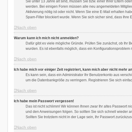
Sie unter 13 Jahre alt sind, müssen Sie bzw. einer Ihrer Eltern ode
werden. Bei einigen Foren müssen alle neu angemeldeten Mitglieder
Aktivierung nötig ist oder nicht. Wenn Sie eine E-Mail erhalten h
Spam-Filter blockiert wurde. Wenn Sie sich sicher sind, dass Ihre
Nach oben
Warum kann ich mich nicht anmelden?
Dafür gibt es viele mögliche Gründe. Prüfen Sie zunächst, ob Ihr 
wurden. Es ist ebenfalls möglich, dass ein Konfigurationsproblem m
Nach oben
Ich habe mich vor einiger Zeit registriert, kann mich aber nicht mehr 
Es kann sein, dass ein Administrator Ihr Benutzerkonto aus versch
um die Datenbankgröße zu verringern. Registrieren Sie sich einfa
Nach oben
Ich habe mein Passwort vergessen!
Das ist nicht schlimm! Wir können Ihnen zwar Ihr altes Passwort n
und den Anweisungen folgen. So sollten Sie sich schnell wieder 
Sollten Sie trotzdem nicht in der Lage sein, Ihr Passwort zurückzu
Nach oben