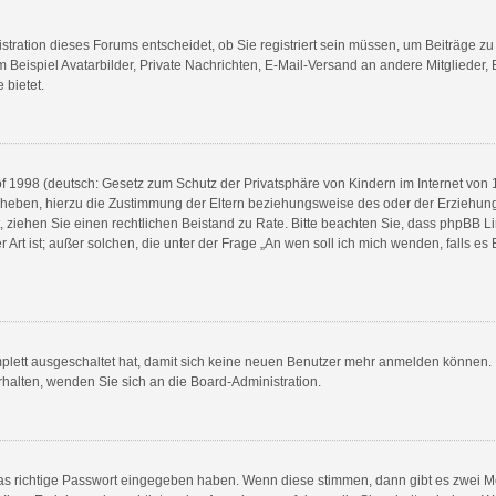
ration dieses Forums entscheidet, ob Sie registriert sein müssen, um Beiträge zu sch
 Beispiel Avatarbilder, Private Nachrichten, E-Mail-Versand an andere Mitglieder, 
 bietet.
 1998 (deutsch: Gesetz zum Schutz der Privatsphäre von Kindern im Internet von 19
heben, hierzu die Zustimmung der Eltern beziehungsweise des oder der Erziehungs
ifft, ziehen Sie einen rechtlichen Beistand zu Rate. Bitte beachten Sie, dass phpB
r Art ist; außer solchen, die unter der Frage „An wen soll ich mich wenden, falls 
mplett ausgeschaltet hat, damit sich keine neuen Benutzer mehr anmelden können. 
rhalten, wenden Sie sich an die Board-Administration.
das richtige Passwort eingegeben haben. Wenn diese stimmen, dann gibt es zwei 