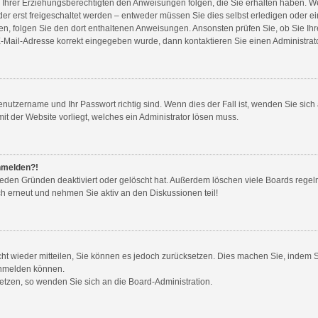
r Ihrer Erziehungsberechtigten den Anweisungen folgen, die Sie erhalten haben. Wenn 
 erst freigeschaltet werden – entweder müssen Sie dies selbst erledigen oder ein 
aben, folgen Sie den dort enthaltenen Anweisungen. Ansonsten prüfen Sie, ob Sie 
 E-Mail-Adresse korrekt eingegeben wurde, dann kontaktieren Sie einen Administrato
Benutzername und Ihr Passwort richtig sind. Wenn dies der Fall ist, wenden Sie sic
it der Website vorliegt, welches ein Administrator lösen muss.
anmelden?!
ieden Gründen deaktiviert oder gelöscht hat. Außerdem löschen viele Boards regel
ch erneut und nehmen Sie aktiv an den Diskussionen teil!
icht wieder mitteilen, Sie können es jedoch zurücksetzen. Dies machen Sie, indem 
anmelden können.
setzen, so wenden Sie sich an die Board-Administration.