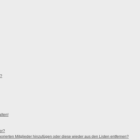
t?
lten!
er?
gnorierten Mitglieder hinzufügen oder diese wieder aus den Listen entfernen?