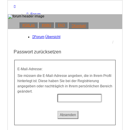
Forum
Übersicht
FAQ
#GitLab
#WIKI
FAQ
Kontakt
Kontakt
Anmelden
Forum
Übersicht
Registrieren
Passwort zurücksetzen
E-Mail-Adresse:
Sie müssen die E-Mail-Adresse angeben, die in Ihrem Profil
hinterlegt ist. Diese haben Sie bei der Registrierung
angegeben oder nachträglich in Ihrem persönlichen Bereich
geändert.