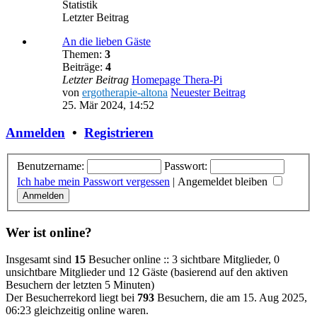
Statistik
Letzter Beitrag
An die lieben Gäste
Themen:
3
Beiträge:
4
Letzter Beitrag
Homepage Thera-Pi
von
ergotherapie-altona
Neuester Beitrag
25. Mär 2024, 14:52
Anmelden
•
Registrieren
Benutzername:
Passwort:
Ich habe mein Passwort vergessen
|
Angemeldet bleiben
Wer ist online?
Insgesamt sind
15
Besucher online :: 3 sichtbare Mitglieder, 0
unsichtbare Mitglieder und 12 Gäste (basierend auf den aktiven
Besuchern der letzten 5 Minuten)
Der Besucherrekord liegt bei
793
Besuchern, die am 15. Aug 2025,
06:23 gleichzeitig online waren.