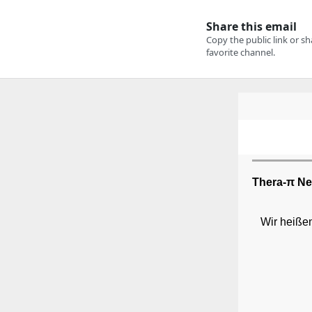
Thera-π New
Wir heiße